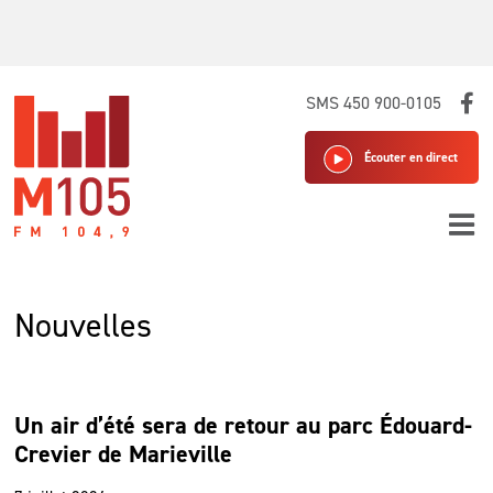
Skip
SMS 450 900-0105
to
content
Écouter en direct
Nouvelles
Un air d’été sera de retour au parc Édouard-
Crevier de Marieville