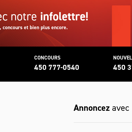
c notre
infolettre!
, concours et bien plus encore.
CONCOURS
NOUVEL
0
450 777-0540
450 3
Annoncez
avec