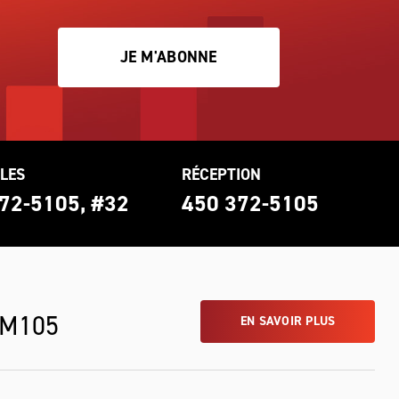
JE M'ABONNE
LES
RÉCEPTION
72-5105, #32
450 372-5105
 M105
EN SAVOIR PLUS