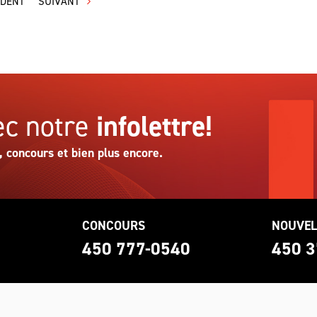
ÉDENT
SUIVANT
c notre
infolettre!
, concours et bien plus encore.
CONCOURS
NOUVEL
0
450 777-0540
450 3