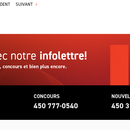
ÉDENT
SUIVANT
c notre
infolettre!
, concours et bien plus encore.
CONCOURS
NOUVEL
0
450 777-0540
450 3