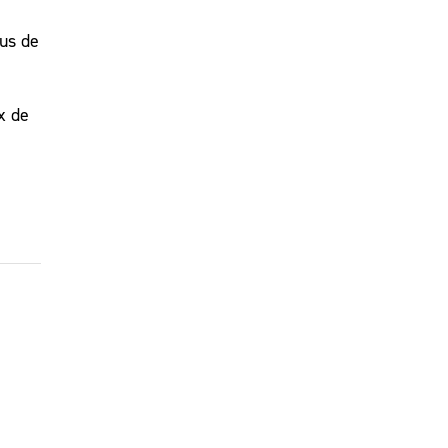
lus de
x de