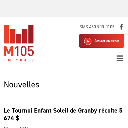
Skip
SMS 450 900-0105
to
content
Écouter en direct
Nouvelles
Le Tournoi Enfant Soleil de Granby récolte 5
674 $