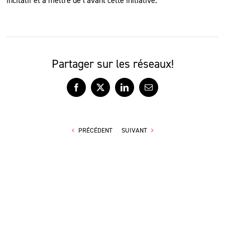
incitatif et à mettre de l’avant cette initiative.
Partager sur les réseaux!
Facebook
X
LinkedIn
Courriel
PRÉCÉDENT
SUIVANT