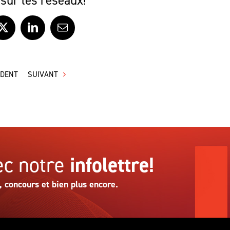
sur les réseaux!
ook
X
LinkedIn
Courriel
ÉDENT
SUIVANT
c notre
infolettre!
, concours et bien plus encore.