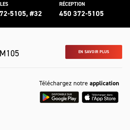
LES
RÉCEPTION
72-5105, #32
450 372-5105
 M105
EN SAVOIR PLUS
Téléchargez notre
application