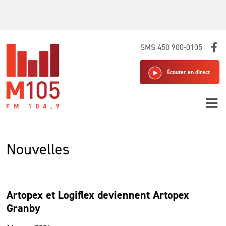
Skip
SMS 450 900-0105
to
content
Écouter en direct
Nouvelles
Artopex et Logiflex deviennent Artopex
Granby