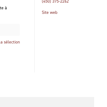
(450) 375-2262
te à
Site web

la sélection