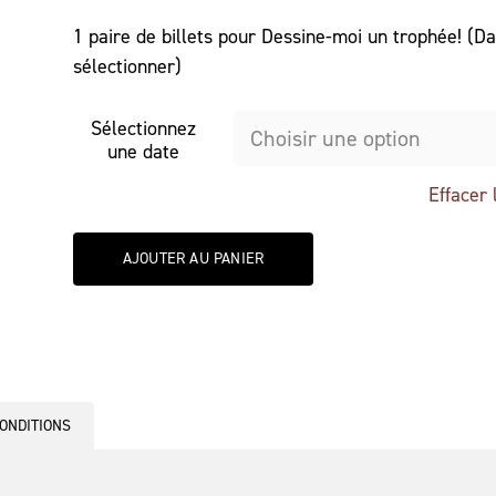
initial
actuel
était :
est :
1 paire de billets pour Dessine-moi un trophée! (Da
114.00$.
57.00$.
sélectionner)
Sélectionnez
une date
Effacer 
AJOUTER AU PANIER
ONDITIONS