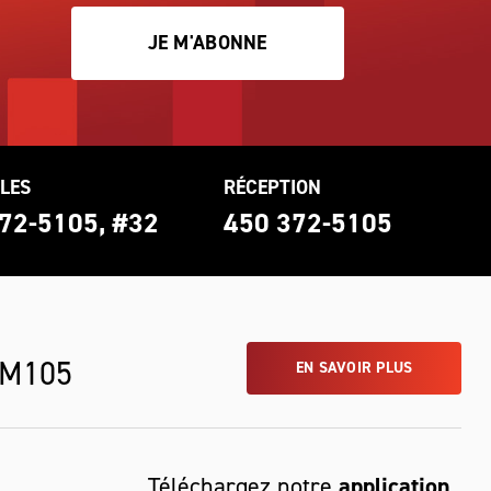
JE M'ABONNE
LES
RÉCEPTION
72-5105, #32
450 372-5105
 M105
EN SAVOIR PLUS
Téléchargez notre
application