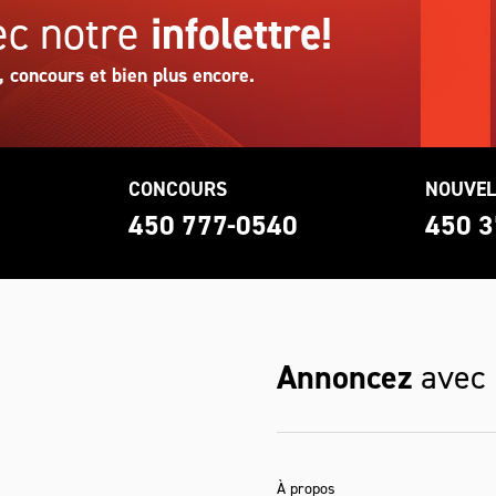
c notre
infolettre!
, concours et bien plus encore.
CONCOURS
NOUVEL
0
450 777-0540
450 3
Annoncez
avec
À propos