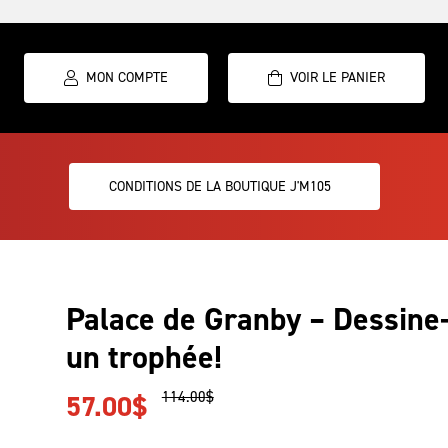
MON COMPTE
CONDITIONS DE LA BOUTIQUE J'M105
Palace de Granby – Dessine
un trophée!
Le
Le
114.00
$
57.00
$
prix
prix