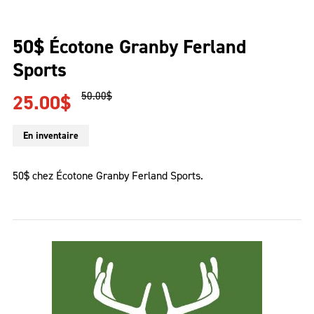
50$ Écotone Granby Ferland
Sports
Le
Le
50.00
$
25.00
$
prix
prix
initial
actuel
En inventaire
était :
est :
50.00$.
25.00$.
50$ chez Écotone Granby Ferland Sports.