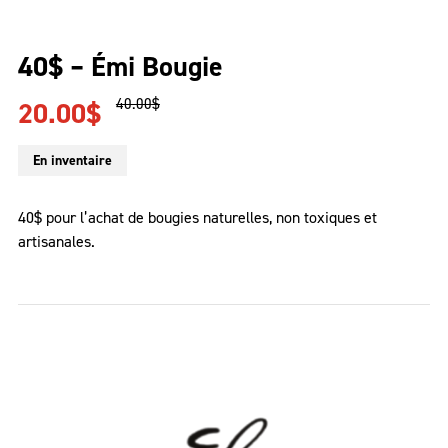
40$ – Émi Bougie
Le
Le
40.00
$
20.00
$
prix
prix
initial
actuel
En inventaire
était :
est :
40.00$.
20.00$.
40$ pour l’achat de bougies naturelles, non toxiques et
artisanales.