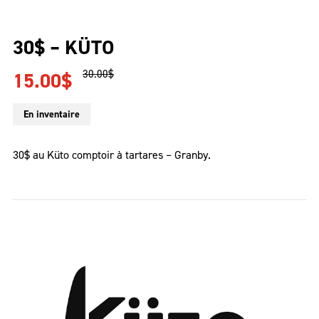
30$ – KÜTO
Le
Le
30.00
$
15.00
$
prix
prix
initial
actuel
En inventaire
était :
est :
30.00$.
15.00$.
30$ au Küto comptoir à tartares – Granby.