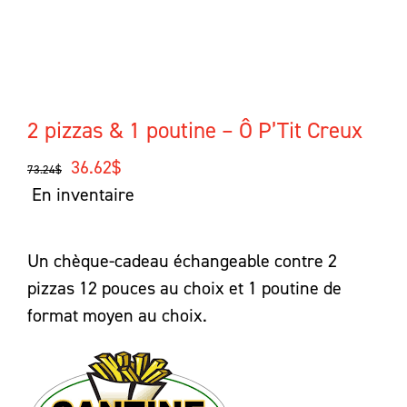
2 pizzas & 1 poutine – Ô P’Tit Creux
Le
Le
36.62
$
73.24
$
prix
prix
En inventaire
initial
actuel
était :
est :
Un chèque-cadeau échangeable contre 2
73.24$.
36.62$.
pizzas 12 pouces au choix et 1 poutine de
format moyen au choix.