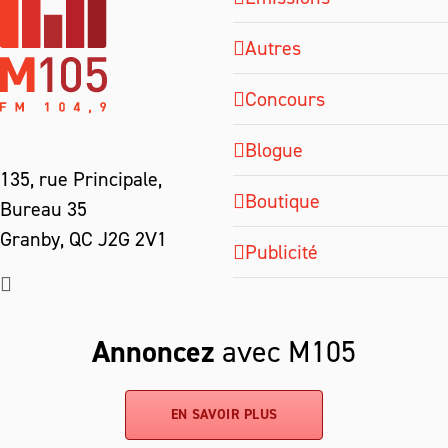
Autres
Concours
Blogue
135, rue Principale,
Boutique
Bureau 35
Granby, QC J2G 2V1
Publicité
Annoncez
avec M105
EN SAVOIR PLUS