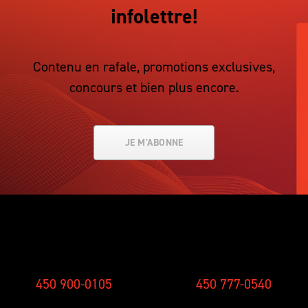
infolettre!
Contenu en rafale, promotions exclusives,
concours et bien plus encore.
JE M'ABONNE
SMS
STUDIO
450 900-0105
450 777-0540