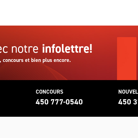
c notre
infolettre!
, concours et bien plus encore.
CONCOURS
NOUVEL
0
450 777-0540
450 3