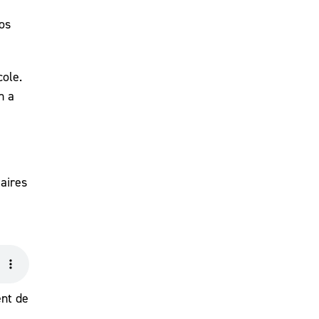
os
cole.
n a
aires
ent de