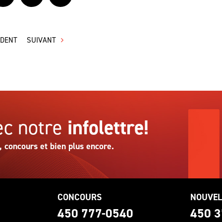
ÉDENT
SUIVANT
c notre
infolettre!
, concours et bien plus encore.
CONCOURS
NOUVEL
0
450 777-0540
450 3