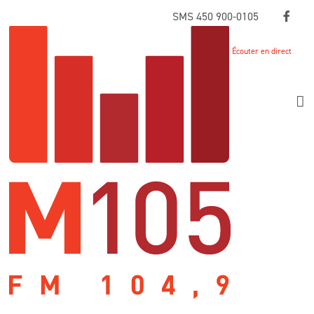
Skip
SMS 450 900-0105
to
content
Écouter en direct