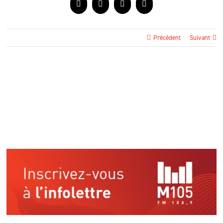
Facebook
X
LinkedIn
Courriel
Précédent
Suivant