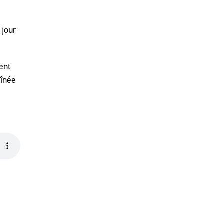
 jour
ent
aînée