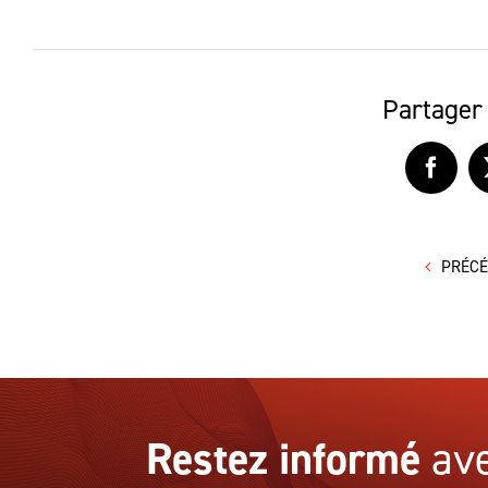
Partager 
Faceb
PRÉC
Restez informé
ave