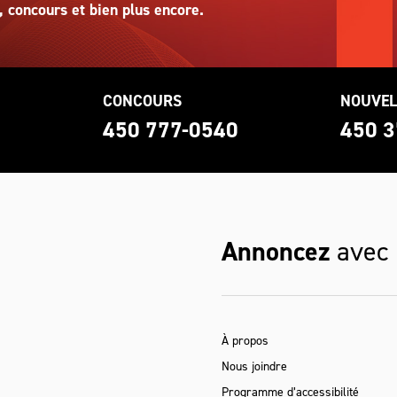
, concours et bien plus encore.
CONCOURS
NOUVEL
0
450 777-0540
450 3
Annoncez
avec
À propos
Nous joindre
Programme d’accessibilité