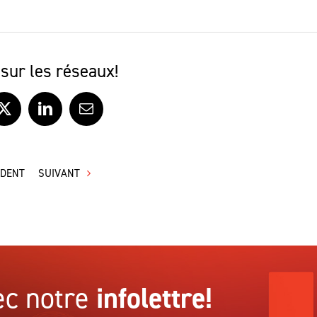
sur les réseaux!
ook
X
LinkedIn
Courriel
ÉDENT
SUIVANT
c notre
infolettre!