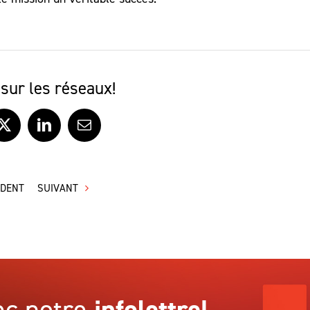
sur les réseaux!
ook
X
LinkedIn
Courriel
ÉDENT
SUIVANT