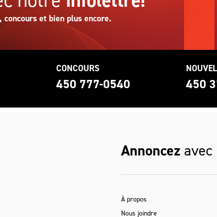
c notre
infolettre!
, concours et bien plus encore.
CONCOURS
NOUVEL
0
450 777-0540
450 3
Annoncez
avec
À propos
Nous joindre