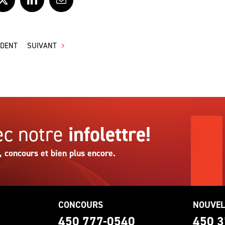
ook
X
LinkedIn
Courriel
ÉDENT
SUIVANT
c notre
infolettre!
, concours et bien plus encore.
CONCOURS
NOUVEL
0
450 777-0540
450 3