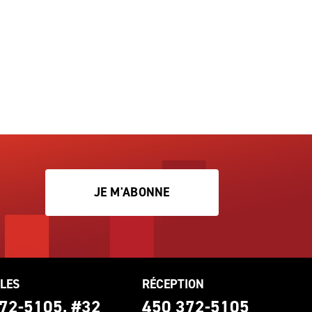
JE M'ABONNE
LES
RÉCEPTION
72-5105, #32
450 372-5105