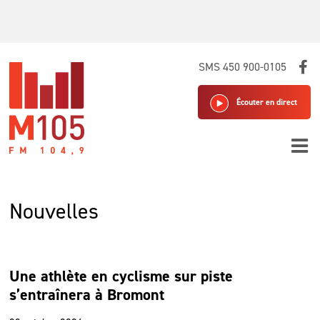
Skip
SMS 450 900-0105
to
content
Écouter en direct
Nouvelles
Une athlète en cyclisme sur piste
s’entraînera à Bromont