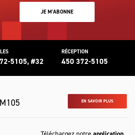
JE M'ABONNE
LES
RÉCEPTION
72-5105, #32
450 372-5105
 M105
EN SAVOIR PLUS
Téléchargez notre
application