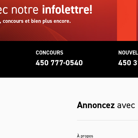
c notre
infolettre!
, concours et bien plus encore.
CONCOURS
NOUVEL
0
450 777-0540
450 3
Annoncez
avec
À propos