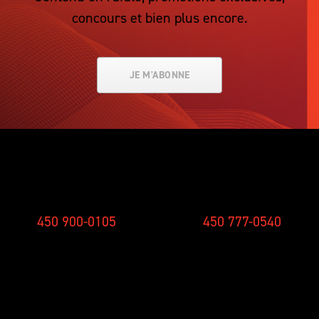
concours et bien plus encore.
JE M'ABONNE
SMS
STUDIO
450 900-0105
450 777-0540
CONCOURS
NOUVELLES