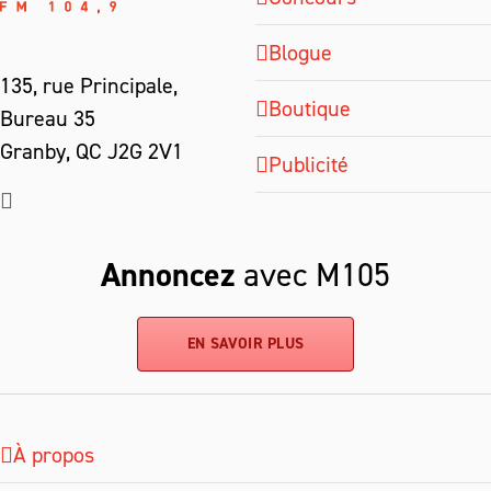
Blogue
135, rue Principale,
Boutique
Bureau 35
Granby, QC J2G 2V1
Publicité
Annoncez
avec M105
EN SAVOIR PLUS
À propos