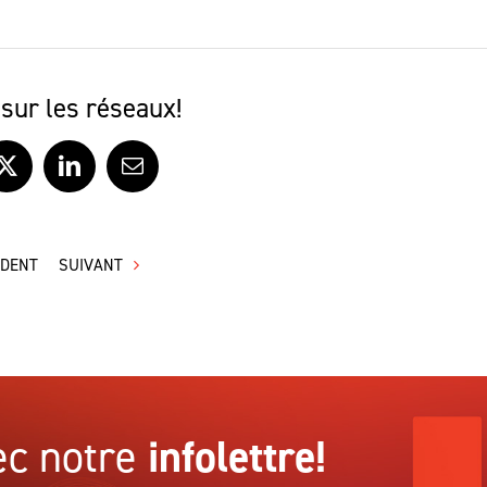
sur les réseaux!
ook
X
LinkedIn
Courriel
ÉDENT
SUIVANT
c notre
infolettre!