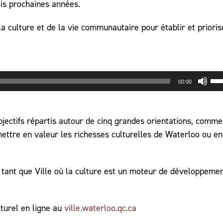
ois prochaines années.
 la culture et de la vie communautaire pour établir et prioris
Uti
00:00
les
flè
hau
bjectifs répartis autour de cinq grandes orientations, comme
po
ettre en valeur les richesses culturelles de Waterloo ou e
au
ou
 tant que Ville où la culture est un moteur de développemen
dim
le
vo
lturel en ligne au
ville.waterloo.qc.ca