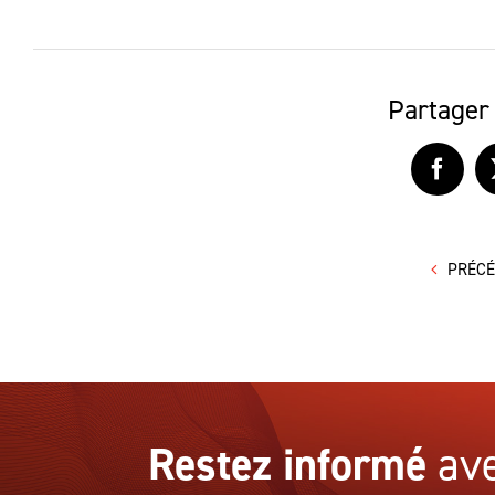
Partager 
Faceb
PRÉC
Restez informé
ave