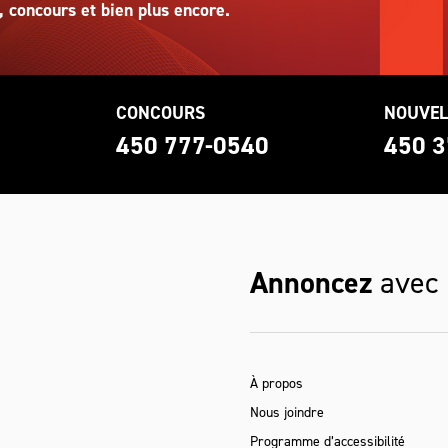
, concours et bien plus encore.
CONCOURS
NOUVEL
0
450 777-0540
450 3
Annoncez
avec
À propos
Nous joindre
Programme d’accessibilité