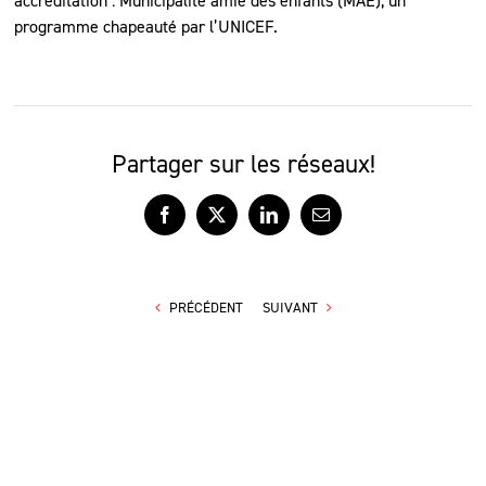
accréditation : Municipalité amie des enfants (MAE), un
programme chapeauté par l’UNICEF.
Partager sur les réseaux!
Facebook
X
LinkedIn
Courriel
PRÉCÉDENT
SUIVANT