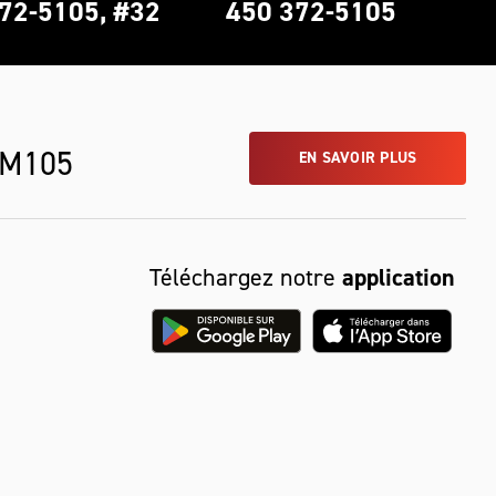
72-5105, #32
450 372-5105
 M105
EN SAVOIR PLUS
Téléchargez notre
application