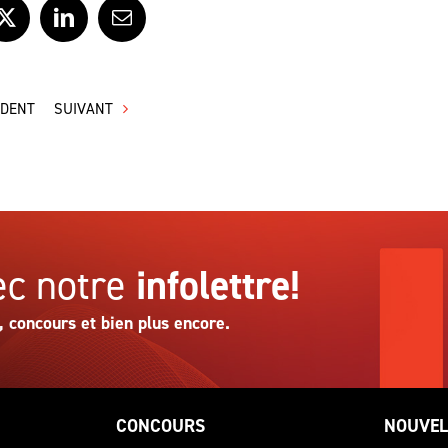
ook
X
LinkedIn
Courriel
ÉDENT
SUIVANT
c notre
infolettre!
, concours et bien plus encore.
CONCOURS
NOUVEL