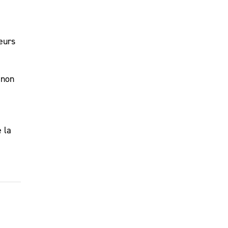
eurs
 non
 la