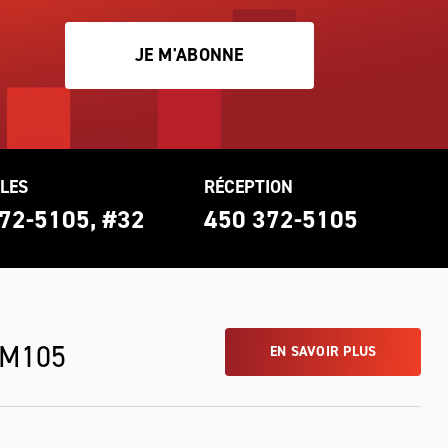
JE M'ABONNE
LES
RÉCEPTION
72-5105, #32
450 372-5105
 M105
EN SAVOIR PLUS