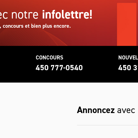
c notre
infolettre!
, concours et bien plus encore.
CONCOURS
NOUVEL
0
450 777-0540
450 3
Annoncez
avec