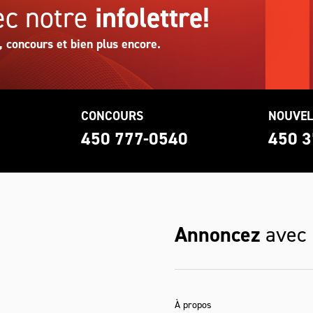
c notre
infolettre!
, concours et bien plus encore.
CONCOURS
NOUVEL
0
450 777-0540
450 3
Annoncez
avec
À propos