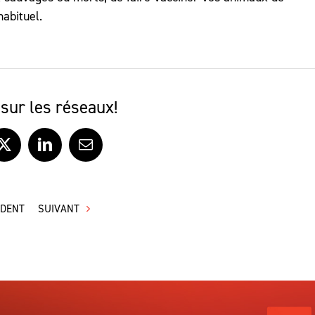
abituel.
sur les réseaux!
ook
X
LinkedIn
Courriel
ÉDENT
SUIVANT