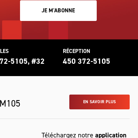
JE M'ABONNE
LES
RÉCEPTION
72-5105, #32
450 372-5105
 M105
EN SAVOIR PLUS
Téléchargez notre
application