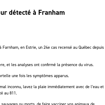
eur détecté à Franham
 à Farnham, en Estrie, un 24e cas recensé au Québec depuis
ère, et les analyses ont confirmé la présence du virus.
ortelle une fois les symptômes apparus.
imal inconnu, lavez la plaie immédiatement avec de l’eau et
té au 811.
x sauvages ou morts, de faire vacciner vos animaux de