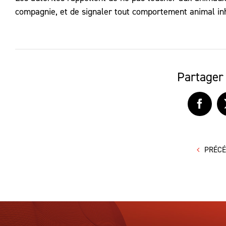
compagnie, et de signaler tout comportement animal inh
Partager 
Faceb
PRÉC