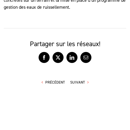
concrètes sur un terrain et la mise en place d’un programme de
gestion des eaux de ruissellement.
Partager sur les réseaux!
Facebook
X
LinkedIn
Courriel
PRÉCÉDENT
SUIVANT