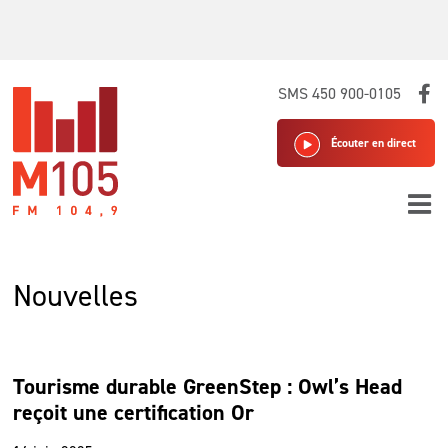
Skip
SMS 450 900-0105
to
content
Écouter en direct
Nouvelles
Tourisme durable GreenStep : Owl’s Head
reçoit une certification Or