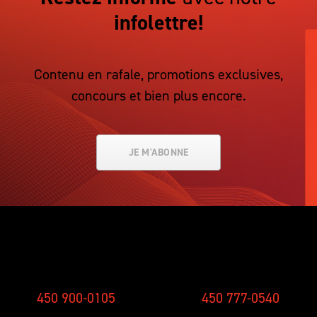
infolettre!
Contenu en rafale, promotions exclusives,
concours et bien plus encore.
JE M'ABONNE
SMS
STUDIO
450 900-0105
450 777-0540