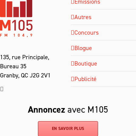
Émissions
Autres
Concours
Blogue
135, rue Principale,
Boutique
Bureau 35
Granby, QC J2G 2V1
Publicité
Annoncez
avec M105
EN SAVOIR PLUS