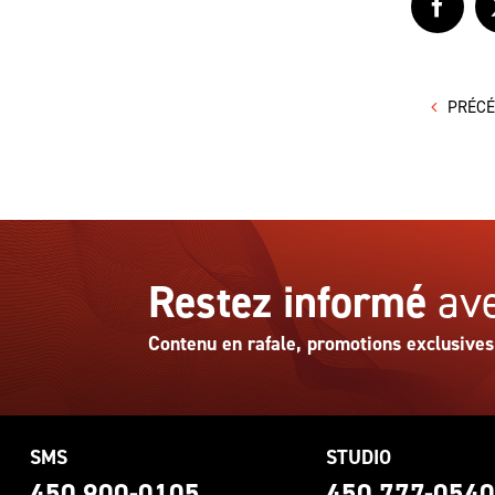
Faceb
PRÉC
Restez informé
ave
Contenu en rafale, promotions exclusives
SMS
STUDIO
450 900-0105
450 777-054