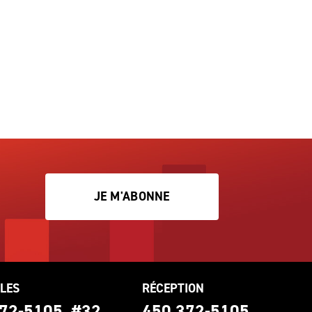
JE M'ABONNE
LES
RÉCEPTION
72-5105, #32
450 372-5105