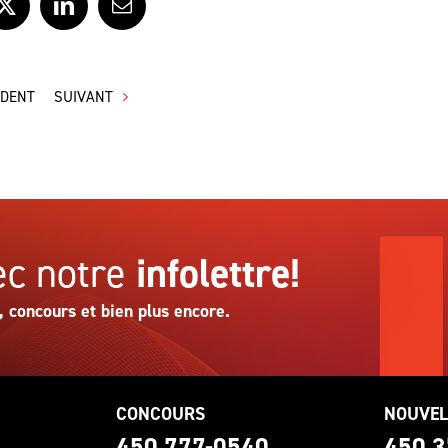
ook
X
LinkedIn
Courriel
ÉDENT
SUIVANT
c notre
infolettre!
, concours et bien plus encore.
CONCOURS
NOUVEL
0
450 777-0540
450 3