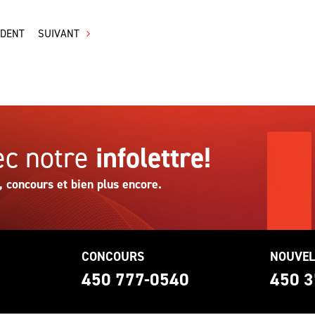
ÉDENT
SUIVANT
c notre
infolettre!
, concours et bien plus encore.
CONCOURS
NOUVEL
0
450 777-0540
450 3