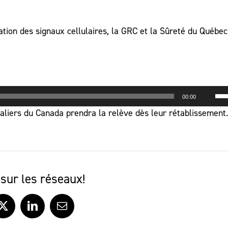
ation des signaux cellulaires, la GRC et la Sûreté du Québec
Uti
00:00
les
aliers du Canada prendra la relève dès leur rétablissement.
flè
hau
po
au
ou
sur les réseaux!
dim
le
ook
X
LinkedIn
Courriel
vo