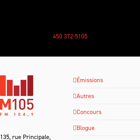
RÉCEPTION
450 372-5105
Émissions
Autres
Concours
Blogue
135, rue Principale,