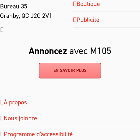
Boutique
Bureau 35
Granby, QC J2G 2V1
Publicité
Annoncez
avec M105
EN SAVOIR PLUS
À propos
Nous joindre
Programme d’accessibilité