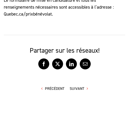
Le formulaire de mise en candidature et tous les
renseignements nécessaires sont accessibles à l’adresse :
Quebec.ca/prixbénévolat.
Partager sur les réseaux!
Facebook
X
LinkedIn
Courriel
PRÉCÉDENT
SUIVANT