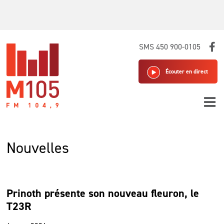
Skip
SMS 450 900-0105
to
content
Écouter en direct
Nouvelles
Prinoth présente son nouveau fleuron, le
T23R