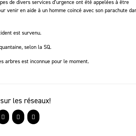
pes de divers services d’urgence ont été appelées à être
our venir en aide à un homme coincé avec son parachute da
cident est survenu.
quantaine, selon la SQ.
es arbres est inconnue pour le moment.
sur les réseaux!
book
X
LinkedIn
Courriel