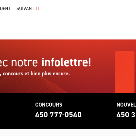
ÉDENT
SUIVANT
c notre
infolettre!
, concours et bien plus encore.
CONCOURS
NOUVEL
0
450 777-0540
450 3