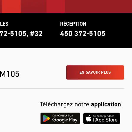
LES
RÉCEPTION
72-5105, #32
450 372-5105
 M105
EN SAVOIR PLUS
Téléchargez notre
application