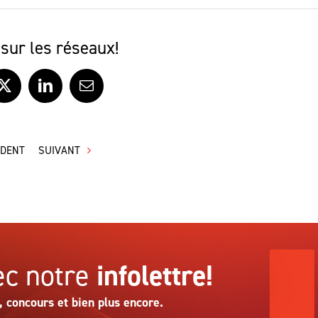
sur les réseaux!
ook
X
LinkedIn
Courriel
ÉDENT
SUIVANT
c notre
infolettre!
, concours et bien plus encore.