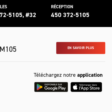
LES
RÉCEPTION
72-5105, #32
450 372-5105
 M105
EN SAVOIR PLUS
Téléchargez notre
application