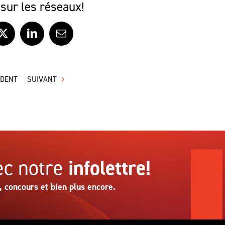
sur les réseaux!
ook
X
LinkedIn
Courriel
ÉDENT
SUIVANT
c notre
infolettre!
, concours et bien plus encore.