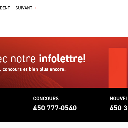
ÉDENT
SUIVANT
c notre
infolettre!
, concours et bien plus encore.
CONCOURS
NOUVEL
0
450 777-0540
450 3