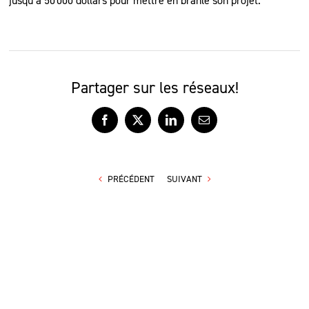
jusqu’à 50 000 dollars pour mettre en branle son projet.
Partager sur les réseaux!
Facebook
X
LinkedIn
Courriel
PRÉCÉDENT
SUIVANT