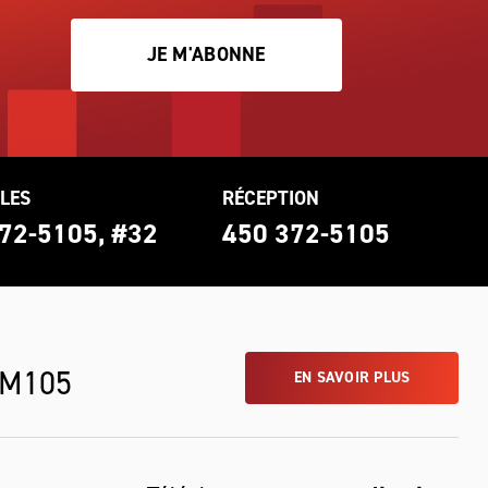
JE M'ABONNE
LES
RÉCEPTION
72-5105, #32
450 372-5105
 M105
EN SAVOIR PLUS