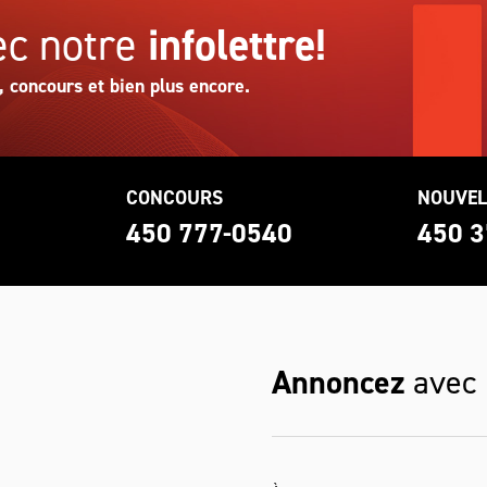
c notre
infolettre!
, concours et bien plus encore.
CONCOURS
NOUVEL
0
450 777-0540
450 3
Annoncez
avec