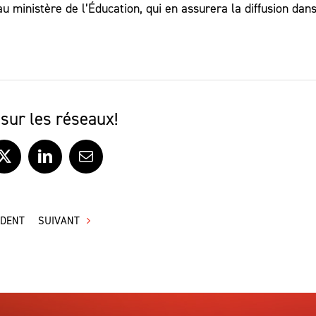
u ministère de l’Éducation, qui en assurera la diffusion dans
hau
po
au
ou
dim
le
sur les réseaux!
vo
ook
X
LinkedIn
Courriel
ÉDENT
SUIVANT