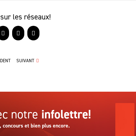
sur les réseaux!
book
X
LinkedIn
Courriel
ÉDENT
SUIVANT
c notre
infolettre!
, concours et bien plus encore.