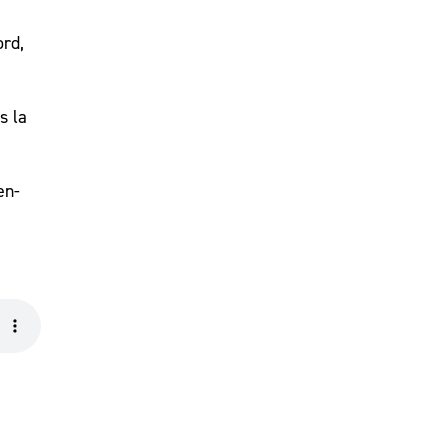
ord,
s la
en-