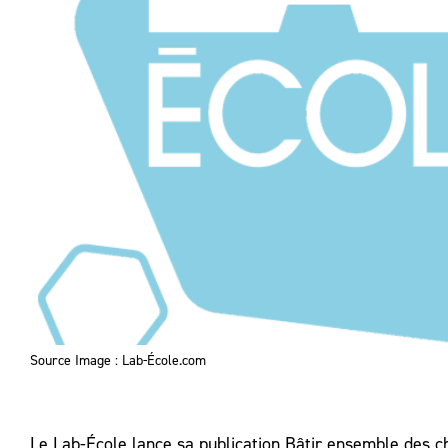
Source Image : Lab-École.com
Le Lab-École lance sa publication Bâtir ensemble des ch