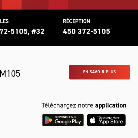
LES
RÉCEPTION
72-5105, #32
450 372-5105
 M105
EN SAVOIR PLUS
Téléchargez notre
application