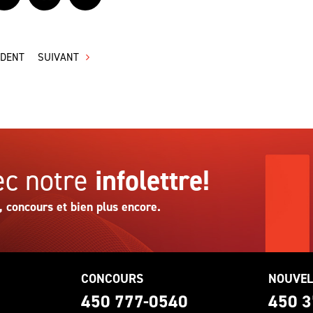
ÉDENT
SUIVANT
c notre
infolettre!
, concours et bien plus encore.
CONCOURS
NOUVEL
0
450 777-0540
450 3