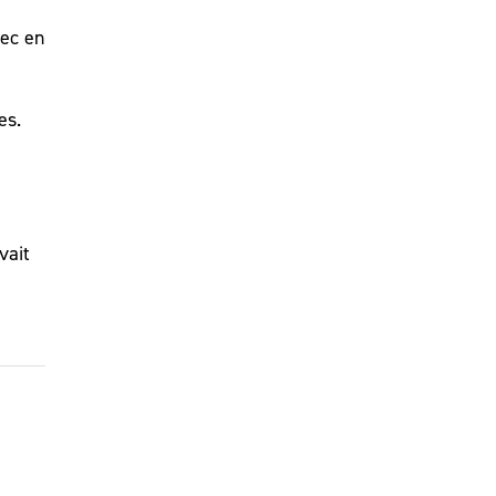
bec en
es.
vait