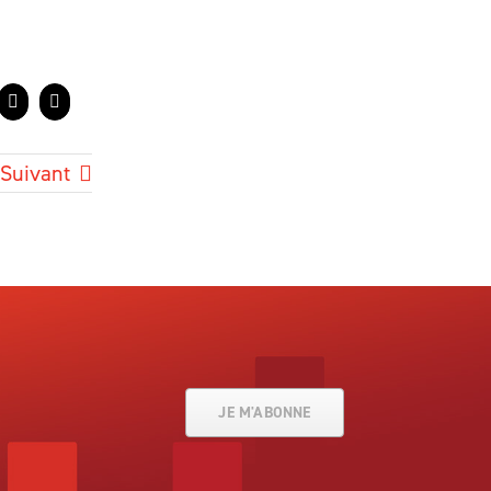
LinkedIn
Courriel
Suivant
JE M'ABONNE