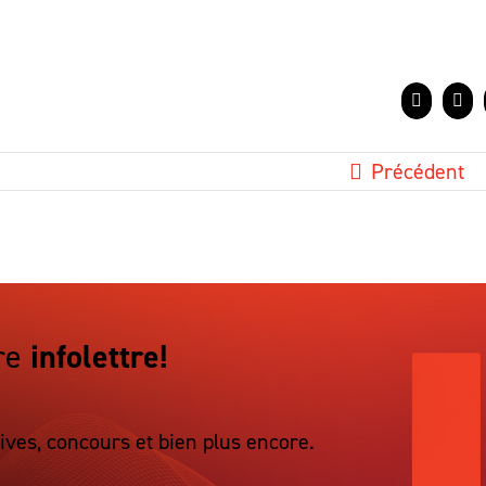
Facebook
X
Précédent
re
infolettre!
ives, concours et bien plus encore.