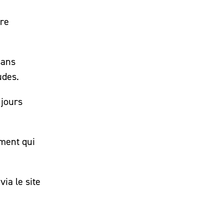
dre
sans
udes.
 jours
ement qui
via le site