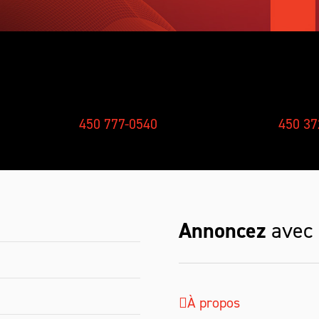
CONCOURS
NOUV
450 777-0540
450 37
Annoncez
avec
À propos