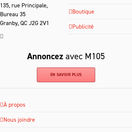
135, rue Principale,
Boutique
Bureau 35
Granby, QC J2G 2V1
Publicité
Annoncez
avec M105
EN SAVOIR PLUS
À propos
Nous joindre