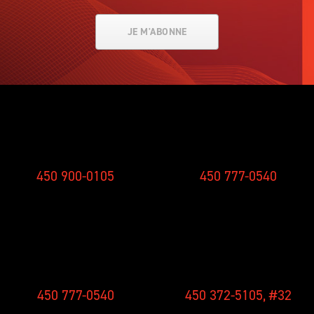
JE M'ABONNE
SMS
STUDIO
450 900-0105
450 777-0540
CONCOURS
NOUVELLES
450 777-0540
450 372-5105, #32