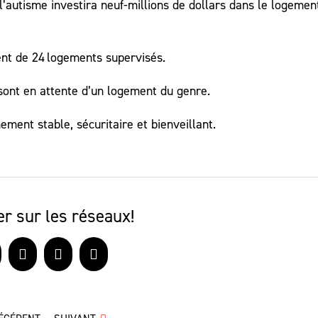
t l’autisme investira neuf-millions de dollars dans le logeme
ent de 24 logements supervisés.
 sont en attente d’un logement du genre.
ment stable, sécuritaire et bienveillant.
r sur les réseaux!
acebook
X
LinkedIn
Courriel