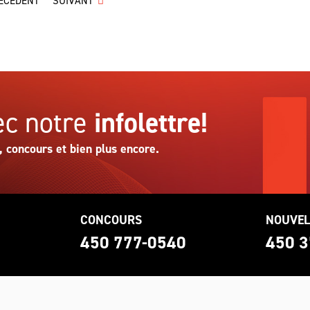
ÉCÉDENT
SUIVANT
c notre
infolettre!
, concours et bien plus encore.
CONCOURS
NOUVEL
0
450 777-0540
450 3