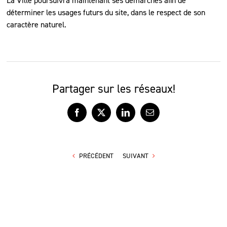
La Ville poursuivra maintenant ses démarches afin de
déterminer les usages futurs du site, dans le respect de son
caractère naturel.
Partager sur les réseaux!
Facebook
X
LinkedIn
Courriel
PRÉCÉDENT
SUIVANT