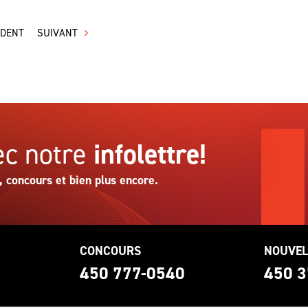
ÉDENT
SUIVANT
c notre
infolettre!
, concours et bien plus encore.
CONCOURS
NOUVEL
0
450 777-0540
450 3