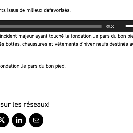
ts issus de milieux défavorisés.
Uti
00:00
les
incident majeur ayant touché la fondation Je pars du bon pie
flè
osés bottes, chaussures et vêtements d’hiver neufs destinés 
hau
po
au
Fondation Je pars du bon pied.
ou
dim
le
vo
sur les réseaux!
ook
X
LinkedIn
Courriel