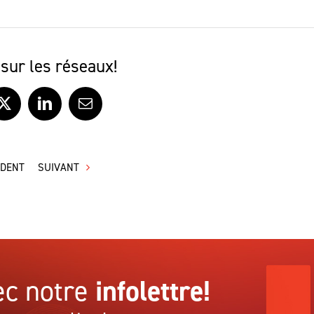
sur les réseaux!
ook
X
LinkedIn
Courriel
ÉDENT
SUIVANT
c notre
infolettre!