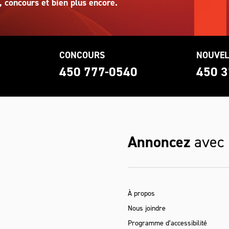
, concours et bien plus encore.
CONCOURS
NOUVEL
0
450 777-0540
450 3
Annoncez
avec
À propos
Nous joindre
Programme d’accessibilité