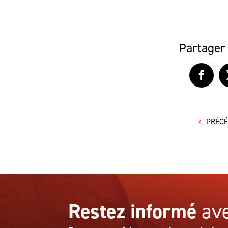
Partager 
Faceb
PRÉC
Restez informé
ave