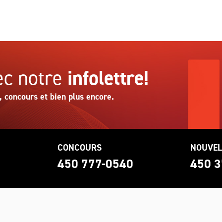
c notre
infolettre!
, concours et bien plus encore.
CONCOURS
NOUVEL
0
450 777-0540
450 3