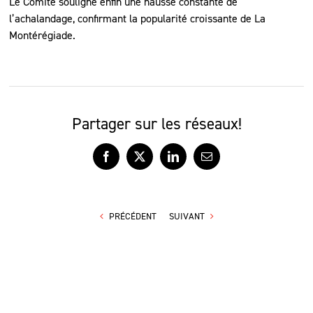
Le Comité souligne enfin une hausse constante de
l’achalandage, confirmant la popularité croissante de La
Montérégiade.
Partager sur les réseaux!
Facebook
X
LinkedIn
Courriel
PRÉCÉDENT
SUIVANT